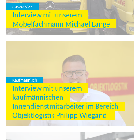
Gewerblich
Interview mit unserem
Möbelfachmann Michael Lange
Kaufmännisch
Interview mit unserem
kaufmännischen
Innendienstmitarbeiter im Bereich
Objektlogistik Philipp Wiegand